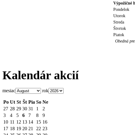
Výpožičné 
Pondelok
Uto
Streda
Štvrtok
Piatok
Obedná p
Kalendár akcií
mesiac
rok
Po
Ut
St
Št
Pia
So
Ne
27
28
29
30
31
1
2
3
4
5
6
7
8
9
10
11
12
13
14
15
16
17
18
19
20
21
22
23