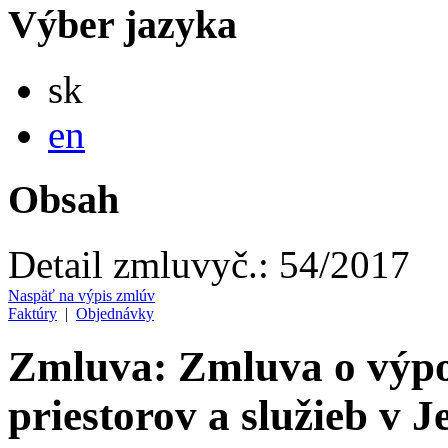
Výber jazyka
Slovensky
sk
English
en
Obsah
Detail zmluvy
č.:
54/2017
Naspäť na výpis zmlúv
Faktúry
|
Objednávky
Zmluva: Zmluva o výpo
priestorov a služieb v J