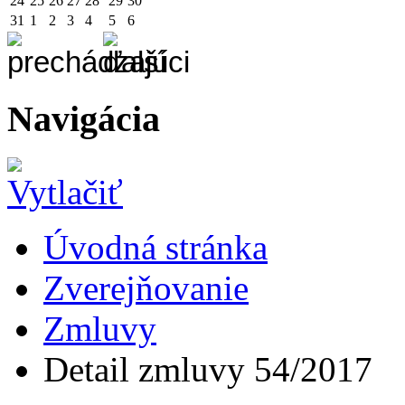
24
25
26
27
28
29
30
31
1
2
3
4
5
6
Navigácia
Úvodná stránka
Zverejňovanie
Zmluvy
Detail zmluvy 54/2017