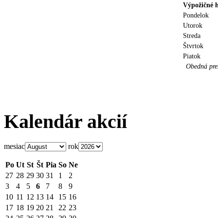
Výpožičné 
Pondelok
Uto
Streda
Štvrtok
Piatok
Obedná p
Kalendár akcií
mesiac
rok
Po
Ut
St
Št
Pia
So
Ne
27
28
29
30
31
1
2
3
4
5
6
7
8
9
10
11
12
13
14
15
16
17
18
19
20
21
22
23