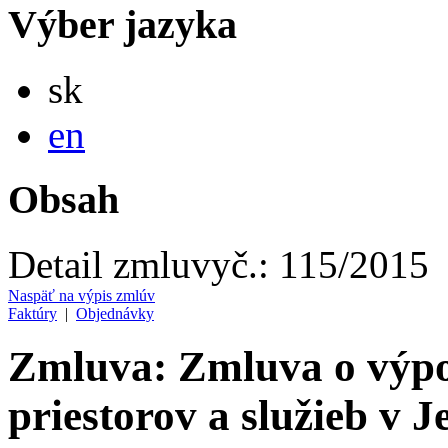
Výber jazyka
Slovensky
sk
English
en
Obsah
Detail zmluvy
č.:
115/2015
Naspäť na výpis zmlúv
Faktúry
|
Objednávky
Zmluva: Zmluva o výpo
priestorov a služieb v J