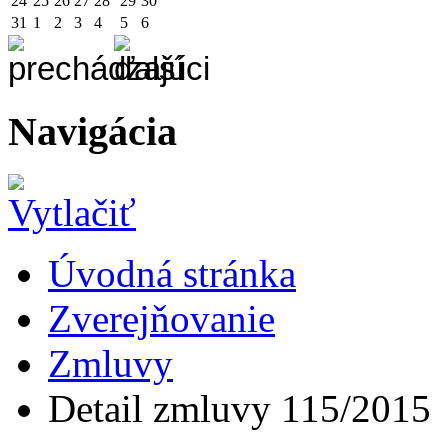
24
25
26
27
28
29
30
31
1
2
3
4
5
6
Navigácia
Úvodná stránka
Zverejňovanie
Zmluvy
Detail zmluvy 115/2015